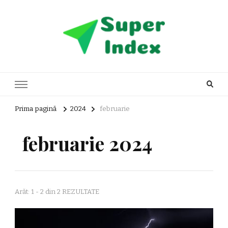
Super Index
blog general
Prima pagină
2024
februarie
februarie 2024
Arăt: 1 - 2 din 2 REZULTATE