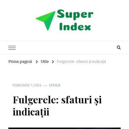
Super Index
blog general
Prima pagină
Utile
Fulgerele: sfaturi și indicații
FEBRUARIE 7, 2024
UTILE
Fulgerele: sfaturi și
indicații