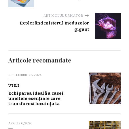
ARTICOLUL URMĂTOR
Explorând misterul meduzelor
gigant
Articole recomandate
SEPTEMBRIE 26, 2024
UTILE
Echiparea ideală a casei:
uneltele esențiale care
transformă locuința ta
APRILIE 6, 2026