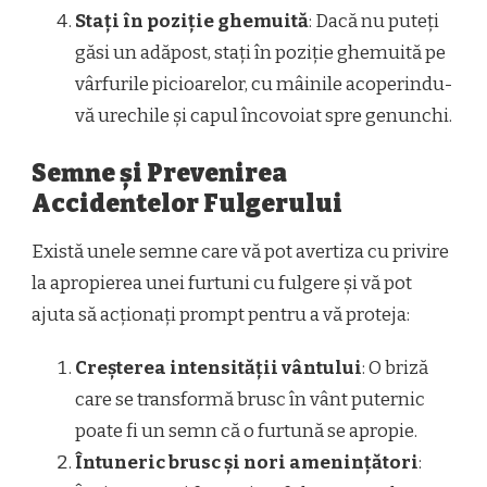
Stați în poziție ghemuită
: Dacă nu puteți
găsi un adăpost, stați în poziție ghemuită pe
vârfurile picioarelor, cu mâinile acoperindu-
vă urechile și capul încovoiat spre genunchi.
Semne și Prevenirea
Accidentelor Fulgerului
Există unele semne care vă pot avertiza cu privire
la apropierea unei furtuni cu fulgere și vă pot
ajuta să acționați prompt pentru a vă proteja:
Creșterea intensității vântului
: O briză
care se transformă brusc în vânt puternic
poate fi un semn că o furtună se apropie.
Întuneric brusc și nori amenințători
: