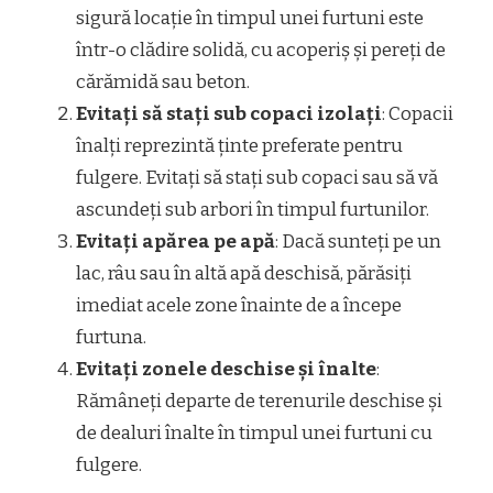
sigură locație în timpul unei furtuni este
într-o clădire solidă, cu acoperiș și pereți de
cărămidă sau beton.
Evitați să stați sub copaci izolați
: Copacii
înalți reprezintă ținte preferate pentru
fulgere. Evitați să stați sub copaci sau să vă
ascundeți sub arbori în timpul furtunilor.
Evitați apărea pe apă
: Dacă sunteți pe un
lac, râu sau în altă apă deschisă, părăsiți
imediat acele zone înainte de a începe
furtuna.
Evitați zonele deschise și înalte
:
Rămâneți departe de terenurile deschise și
de dealuri înalte în timpul unei furtuni cu
fulgere.