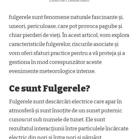
LA
LASĂ UN COMENTARIU
FULGERELE:
SFATURI
fulgerele sunt fenomene naturale fascinante și,
ȘI
INDICAȚII
uneori, periculoase, care pot provoca pagube și
chiar pierderi de vieți. În acest articol, vom explora
caracteristicile fulgerelor, riscurile asociate și
vom oferi sfaturi practice pentru a vă proteja și a
gestiona în mod corespunzător aceste
evenimente meteorologice intense.
Ce sunt Fulgerele?
Fulgerele sunt descărcări electrice care apar în
atmosferă și sunt însoțite de un sunet puternic
cunoscut sub numele de tunet. Ele sunt
rezultatul interacțiunii între particulele încărcate
electric din nori și între nori și pământ.