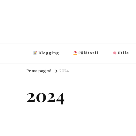
Super Index
blog general
Blogging
Călătorii
Utile
Prima pagină
2024
2024