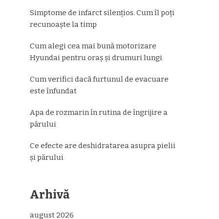
Simptome de infarct silențios. Cum îl poți
recunoaște la timp
Cum alegi cea mai bună motorizare
Hyundai pentru oraș și drumuri lungi
Cum verifici dacă furtunul de evacuare
este înfundat
Apa de rozmarin în rutina de îngrijire a
părului
Ce efecte are deshidratarea asupra pielii
și părului
Arhivă
august 2026