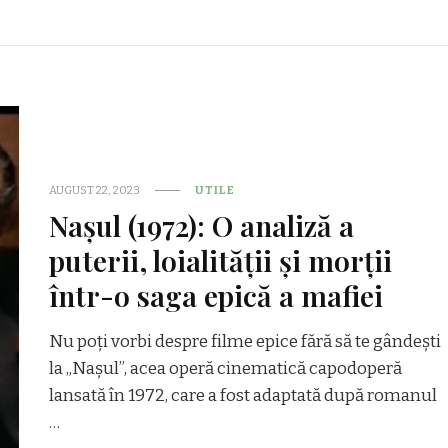
AUGUST 22, 2023
UTILE
Nașul (1972): O analiză a
puterii, loialității și morții
într-o saga epică a mafiei
Nu poți vorbi despre filme epice fără să te gândești
la „Nașul”, acea operă cinematică capodoperă
lansată în 1972, care a fost adaptată după romanul
…