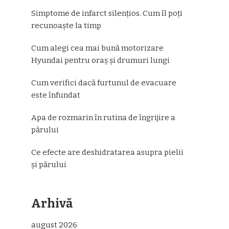
Simptome de infarct silențios. Cum îl poți
recunoaște la timp
Cum alegi cea mai bună motorizare
Hyundai pentru oraș și drumuri lungi
Cum verifici dacă furtunul de evacuare
este înfundat
Apa de rozmarin în rutina de îngrijire a
părului
Ce efecte are deshidratarea asupra pielii
și părului
Arhivă
august 2026