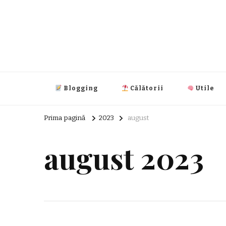
Super Index
blog general
Blogging
Călătorii
Utile
Prima pagină
2023
august
august 2023