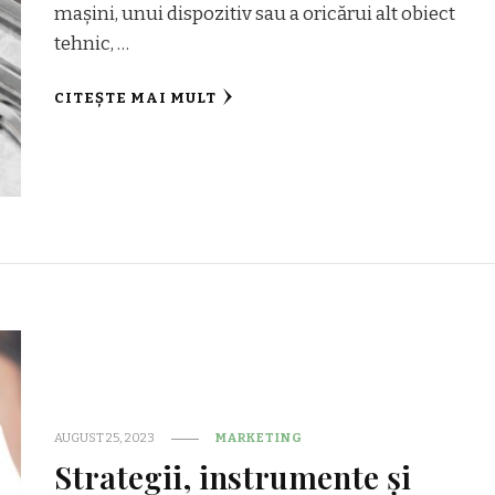
mașini, unui dispozitiv sau a oricărui alt obiect
tehnic, …
CITEȘTE MAI MULT
AUGUST 25, 2023
MARKETING
Strategii, instrumente și