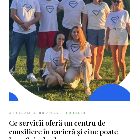
ACTUALIZAT LA
IULIE 2, 2026
EDUCAȚIE
Ce servicii oferă un centru de
consiliere în carieră și cine poate