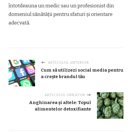
întotdeauna un medic sau un profesionist din
domeniul sănătății pentru sfaturi și orientare
adecvată.
ARTICOLUL ANTERIOR
Cum să utilizezi social media pentru
a crește brandul tău
ARTICOLUL URMĂTOR
Anghinarea și altele: Topul
alimentelor detoxifiante