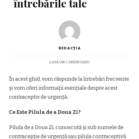
întrebările tale
REDACȚIA
LA
LASĂ UN COMENTARIU
PILULA
DE
În acest ghid, vom răspunde la întrebări frecvente
A
DOUA
și vom oferi informații esențiale despre acest
ZI:
contraceptiv de urgență.
RĂSPUNSURI
LA
ÎNTREBĂRILE
Ce Este Pilula de a Doua Zi?
TALE
Pilula de a Doua Zi, cunoscută și sub numele de
contracepție de urgență sau pilula contraceptivă