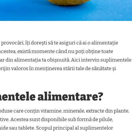
provocări, îți dorești să te asiguri că ai o alimentație
e acestea, există momente când nu poți obține toate
ar din alimentația ta obișnuită. Aici intervin suplimentele
rijin valoros în menținerea stării tale de sănătate și
mentele alimentare?
use care conțin vitamine, minerale, extracte din plante,
tive. Acestea sunt disponibile sub formă de pilule,
hide sau tablete. Scopul principal al suplimentelor