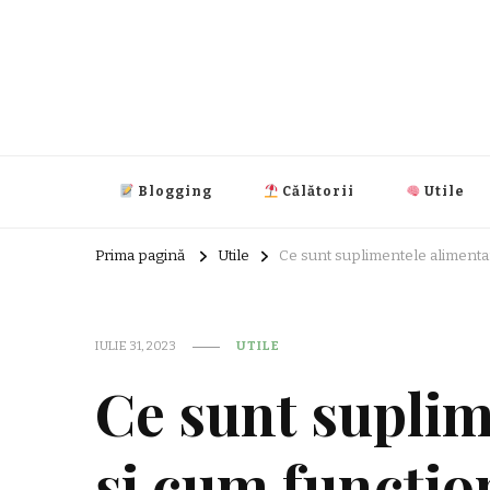
Super Index
blog general
Blogging
Călătorii
Utile
Prima pagină
Utile
Ce sunt suplimentele alimenta
IULIE 31, 2023
UTILE
Ce sunt suplim
și cum funcțio