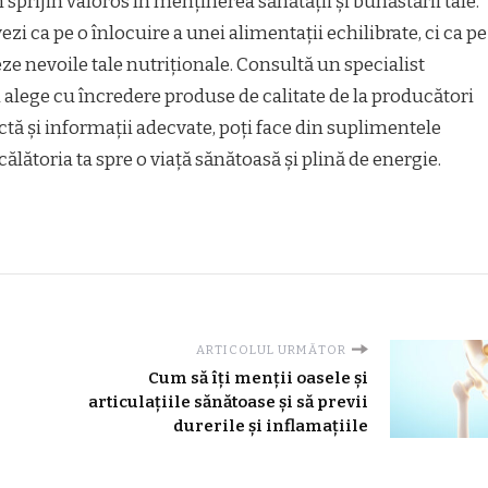
sprijin valoros în menținerea sănătății și bunăstării tale.
ezi ca pe o înlocuire a unei alimentații echilibrate, ci ca pe
 nevoile tale nutriționale. Consultă un specialist
i alege cu încredere produse de calitate de la producători
tă și informații adecvate, poți face din suplimentele
ălătoria ta spre o viață sănătoasă și plină de energie.
ARTICOLUL URMĂTOR
Cum să îți menții oasele și
articulațiile sănătoase și să previi
durerile și inflamațiile