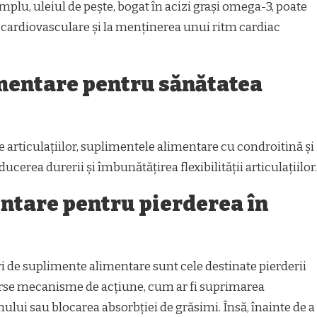
plu, uleiul de pește, bogat în acizi grași omega-3, poate
i cardiovasculare și la menținerea unui ritm cardiac
mentare pentru sănătatea
 articulațiilor, suplimentele alimentare cu condroitină și
ucerea durerii și îmbunătățirea flexibilității articulațiilor.
ntare pentru pierderea în
ri de suplimente alimentare sunt cele destinate pierderii
verse mecanisme de acțiune, cum ar fi suprimarea
lui sau blocarea absorbției de grăsimi. Însă, înainte de a