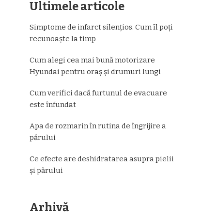
Ultimele articole
Simptome de infarct silențios. Cum îl poți
recunoaște la timp
Cum alegi cea mai bună motorizare
Hyundai pentru oraș și drumuri lungi
Cum verifici dacă furtunul de evacuare
este înfundat
Apa de rozmarin în rutina de îngrijire a
părului
Ce efecte are deshidratarea asupra pielii
și părului
Arhivă