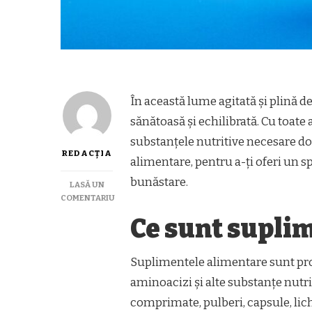
În această lume agitată și plină de 
sănătoasă și echilibrată. Cu toat
substanțele nutritive necesare do
REDACȚIA
alimentare, pentru a-ți oferi un sp
bunăstare.
LASĂ UN
COMENTARIU
LA
Ce sunt supli
CE
SUNT
SUPLIMENTELE
Suplimentele alimentare sunt prod
ALIMENTARE
ȘI
aminoacizi și alte substanțe nutri
CUM
comprimate, pulberi, capsule, lic
FUNCȚIONEAZĂ