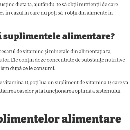
sține dieta ta, ajutându-te să obții nutrienții de care
s în cazul în care nu poți să-i obții din alimente în
 suplimentele alimentare?
cesarul de vitamine și minerale din alimentația ta,
utor. Ele conțin doze concentrate de substanțe nutritive
anism după ce le consumi.
e vitamina D, poți lua un supliment de vitamina D, care va
 întărirea oaselor și la funcționarea optimă a sistemului
uplimentelor alimentare