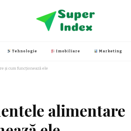
Tehnologie
Imobiliare
Marketing
re și cum funcționează ele
entele alimentare
nează ele