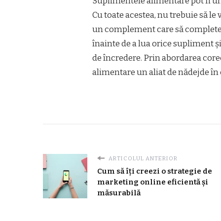
Suplimentele alimentare pot fi un 
Cu toate acestea, nu trebuie să le v
un complement care să completeze
înainte de a lua orice supliment ș
de încredere. Prin abordarea corec
alimentare un aliat de nădejde în c
ARTICOLUL ANTERIOR
Cum să îți creezi o strategie de
marketing online eficientă și
măsurabilă