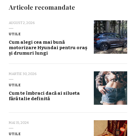
Articole recomandate
AUGUST 2, 2026
UTILE
Cum alegi cea mai bună
motorizare Hyundai pentru oraș
și drumuri lungi
MARTIE 30, 2026
UTILE
Cum te îmbraci dacă ai silueta
fără talie definită
MAI 15, 2024
UTILE