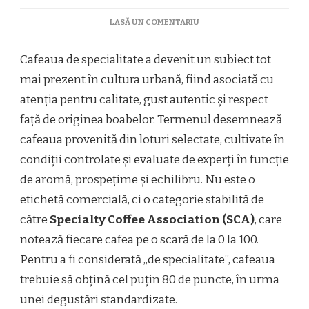
LA
LASĂ UN COMENTARIU
CE
ESTE
Cafeaua de specialitate a devenit un subiect tot
CAFEAUA
DE
mai prezent în cultura urbană, fiind asociată cu
SPECIALITATE
atenția pentru calitate, gust autentic și respect
ȘI
CUM
față de originea boabelor. Termenul desemnează
SE
cafeaua provenită din loturi selectate, cultivate în
PREPARĂ
ACASĂ
condiții controlate și evaluate de experți în funcție
de aromă, prospețime și echilibru. Nu este o
etichetă comercială, ci o categorie stabilită de
către
Specialty Coffee Association (SCA)
, care
notează fiecare cafea pe o scară de la 0 la 100.
Pentru a fi considerată „de specialitate”, cafeaua
trebuie să obțină cel puțin 80 de puncte, în urma
unei degustări standardizate.