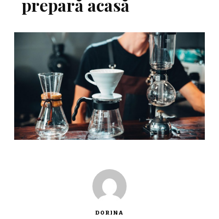
prepară acasă
DORINA