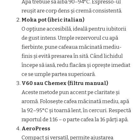
Apa trebuie să aibă 90–94°C. Espresso-ul
reușit are corp dens și cremă consistentă.
Moka pot (ibric italian)
O opțiune accesibilă, ideală pentru iubitorii
de gust intens. Umple rezervorul cu apă
fierbinte, pune cafeaua măcinată mediu-
finis și evită presarea în sită. Când lichidul
începe să iasă, redu flacăra și oprește imediat
ce se umple partea superioară.
V60 sau Chemex (filtru manual)
Aceste metode pun accent pe claritate și
aromă. Folosește cafea măcinată mediu, apă
la 92–95°C și toarnă lent, în cercuri. Respectă
raportul de 1:16 – o parte cafea la 16 părți apă.
AeroPress
Compact și versatil, permite ajustarea