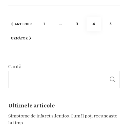
Paginație
PAGINĂ
PAGINĂ
PAGINĂ
PAGINĂ
1
…
3
4
5
ANTERIOR
articole
URMĂTOR
Caută
C
Ultimele articole
Simptome de infarct silențios. Cum îl poți recunoaște
la timp